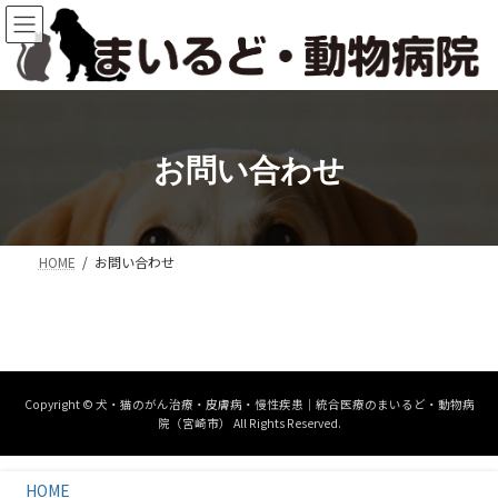
コ
ナ
ン
ビ
テ
ゲ
ン
ー
ツ
シ
へ
ョ
ス
ン
お問い合わせ
キ
に
ッ
移
プ
動
HOME
お問い合わせ
Copyright © 犬・猫のがん治療・皮膚病・慢性疾患｜統合医療のまいるど・動物病
院（宮崎市） All Rights Reserved.
HOME