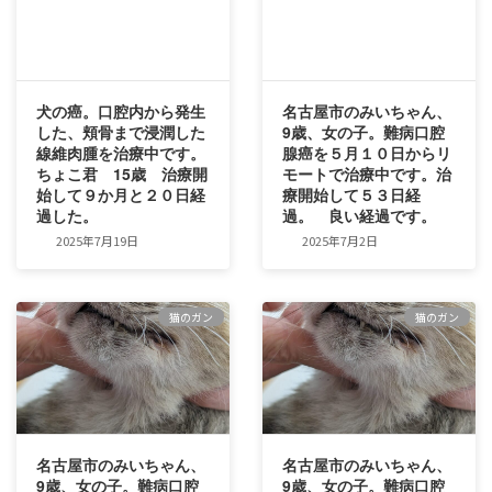
犬の癌。口腔内から発生
名古屋市のみいちゃん、
した、頬骨まで浸潤した
9歳、女の子。難病口腔
線維肉腫を治療中です。
腺癌を５月１０日からリ
ちょこ君 15歳 治療開
モートで治療中です。治
始して９か月と２０日経
療開始して５３日経
過した。
過。 良い経過です。
2025年7月19日
2025年7月2日
猫のガン
猫のガン
名古屋市のみいちゃん、
名古屋市のみいちゃん、
9歳、女の子。難病口腔
9歳、女の子。難病口腔