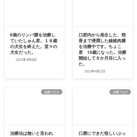
6個のリンパ腫を治療し
口腔内から発生した、頬
ていたしゅん君。１８歳
骨まで浸潤した線維肉腫
の犬生を終えた。堂々の
を治療中です。ちょこ
犬生だった。
君 15歳になった。治療
開始して６か月目に入っ
2025年4月6日
た。
2025年4月1日
治療ブログ
治療ブログ
治療法は無いと言われ
口唇にできた怪しいぷっ