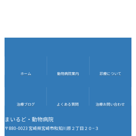
ア
ア
ア
イ
イ
イ
ホーム
動物病院案内
診療について
コ
コ
コ
ン
ン
ン
リ
リ
リ
ン
ン
ン
ク
ク
ク
ア
ア
ア
イ
イ
イ
治療ブログ
よくある質問
治療お問い合わせ
コ
コ
コ
ン
ン
ン
リ
リ
リ
まいるど・動物病院
ン
ン
ン
ク
ク
ク
〒880-0023 宮崎県宮崎市和知川原２丁目２０−３