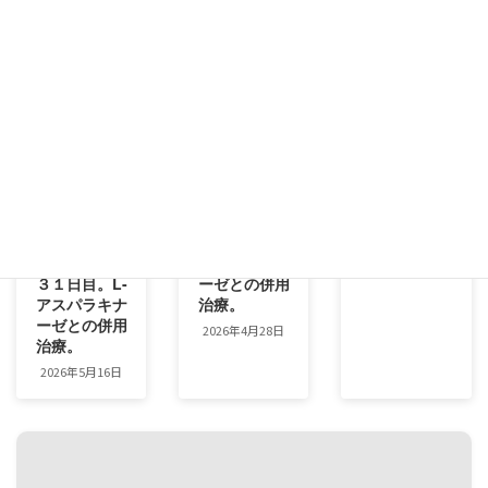
白鵬君、リン
白鵬君、２４
白鵬君、２２
パ腫治療開始
２日目。 眼
９日目。 違
して２６０日
瞼に違うタイ
うタイプのリ
目。 眼瞼に
プのリンパ腫
ンパ腫が新た
違うタイプの
が新たにでき
にできたか？
リンパ腫が新
て、、、従来
2026年4月15日
たにでき
とは異なる治
て、、、従来
療で開始して
とは異なる治
１３日目。L-
療で開始して
アスパラキナ
３１日目。L-
ーゼとの併用
アスパラキナ
治療。
ーゼとの併用
2026年4月28日
治療。
2026年5月16日