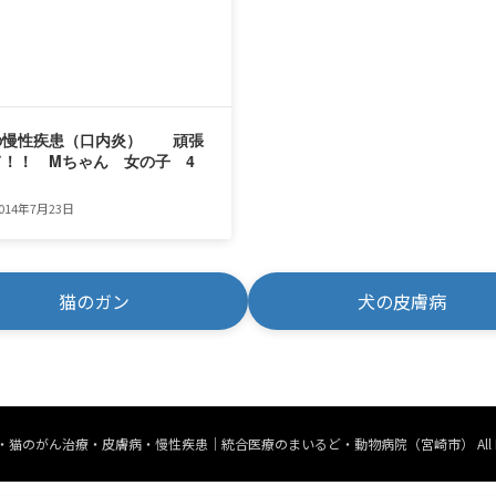
の慢性疾患（口内炎） 頑張
て！！ Mちゃん 女の子 4
014年7月23日
猫のガン
犬の皮膚病
 © 犬・猫のがん治療・皮膚病・慢性疾患｜統合医療のまいるど・動物病院（宮崎市） All Rights