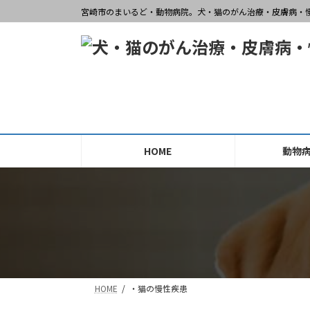
コ
ナ
宮崎市のまいるど・動物病院。犬・猫のがん治療・皮膚病・
ン
ビ
テ
ゲ
ン
ー
ツ
シ
へ
ョ
ス
ン
キ
に
ッ
移
HOME
動物
プ
動
HOME
・猫の慢性疾患