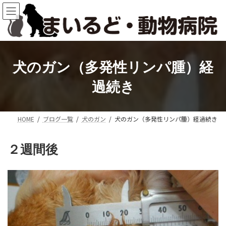
コ
ナ
ン
ビ
テ
ゲ
ン
ー
ツ
シ
へ
ョ
犬のガン（多発性リンパ腫）経
ス
ン
キ
に
過続き
ッ
移
プ
動
HOME
ブログ一覧
犬のガン
犬のガン（多発性リンパ腫）経過続き
２週間後