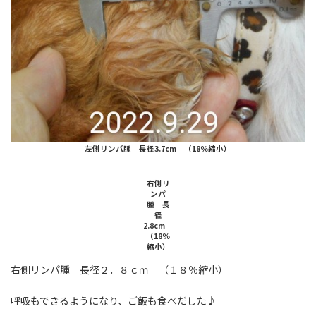
左側リンパ腫 長径3.7cm （18％縮小）
右側リ
ンパ
腫 長
径
2.8cm
（18％
縮小）
右側リンパ腫 長径２．８ｃｍ （１８％縮小）
呼吸もできるようになり、ご飯も食べだした♪