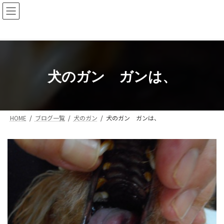
コ
ナ
ン
ビ
テ
ゲ
ン
ー
ツ
シ
へ
ョ
ス
ン
犬のガン ガンは、
キ
に
ッ
移
プ
動
HOME
ブログ一覧
犬のガン
犬のガン ガンは、