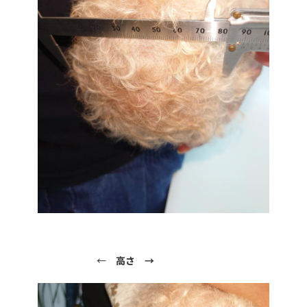
←
高さ →