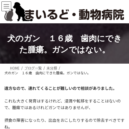
コ
ナ
ン
ビ
テ
ゲ
ン
ー
ツ
シ
へ
ョ
犬のガン １６歳 歯肉にでき
ス
ン
キ
に
た腫瘍。ガンではない。
ッ
移
プ
動
HOME
ブログ一覧
未分類
犬のガン １６歳 歯肉にできた腫瘍。ガンではない。
遠方なので、連れてくることが難しいので相談がありました。
これも大きく発育はするけれど、浸潤や転移をすることはないの
で、腫瘍ではあるけれどガンではありませんが、
摂食の障害になったり、出血をおこしたりするので除去すべきです
ね。