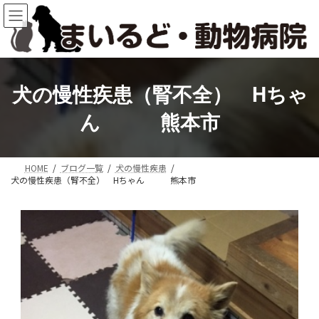
コ
ナ
ン
ビ
テ
ゲ
ン
ー
ツ
シ
へ
ョ
犬の慢性疾患（腎不全） Hちゃ
ス
ン
キ
に
ん 熊本市
ッ
移
プ
動
HOME
ブログ一覧
犬の慢性疾患
犬の慢性疾患（腎不全） Hちゃん 熊本市