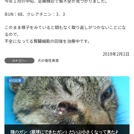
今年１月の中旬、定期検診で腎不全が見つかりました。
BUN：68、クレアチニン：3．3
このまま様子をみていると間もなく取り返しがつかないことにな
るので、
不全になってる腎臓細胞の回復を治療中です。
2019年2月1日
犬の慢性疾患
カテゴリー
前の記事
猫のガン（眼球にできたガン）だいぶ小さくなって来た♪