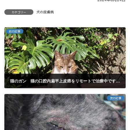
犬の皮膚病
カテゴリー
前の記事
猫のガン 猫の口腔内扁平上皮癌をリモートで治療中です。 父島のマメちゃん。経過報告。⓫
2024年8月23日
次の記事