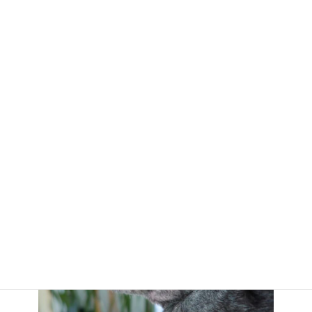
２０２４，８，２３ ⇑ 右頬
鼻 目の周囲