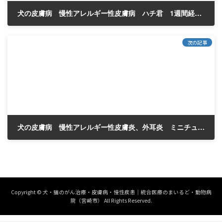
犬の皮膚病 慢性アレルギー性皮膚病 ハチ君 1週間経った。
2024年8月31日
次の記事
犬の皮膚病 慢性アレルギー性皮膚炎、外耳炎 ミニチュアダックス 13歳
2024年9月9日
Copyright © 犬・猫のがん治療・皮膚病・慢性疾患｜統合医療のまいるど・動物病
院（宮崎市） All Rights Reserved.