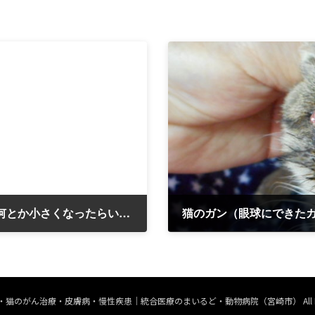
犬のガン 巨大化してしまった乳腺ガン。何とか小さくなったらいいなー！！ Rちゃん 12歳
猫のガン（眼球にできたガ
2018年12月6日
 © 犬・猫のがん治療・皮膚病・慢性疾患｜統合医療のまいるど・動物病院（宮崎市） All Rights