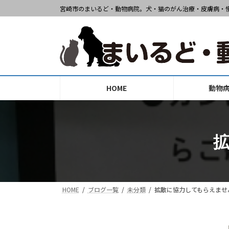
コ
ナ
宮崎市のまいるど・動物病院。犬・猫のがん治療・皮膚病・
ン
ビ
テ
ゲ
ン
ー
ツ
シ
へ
ョ
ス
ン
HOME
動物
キ
に
ッ
移
プ
動
拡
HOME
ブログ一覧
未分類
拡散に協力してもらえません