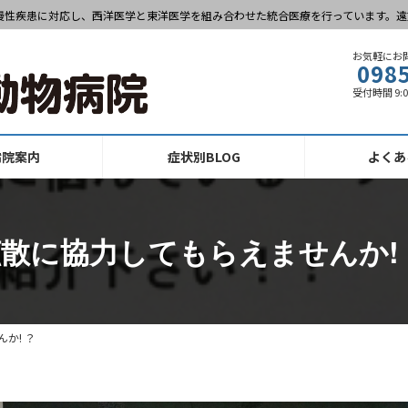
慢性疾患に対応し、西洋医学と東洋医学を組み合わせた統合医療を行っています。遠
お気軽にお
098
受付時間 9:
病院案内
症状別BLOG
よくあ
散に協力してもらえませんか!
か! ？