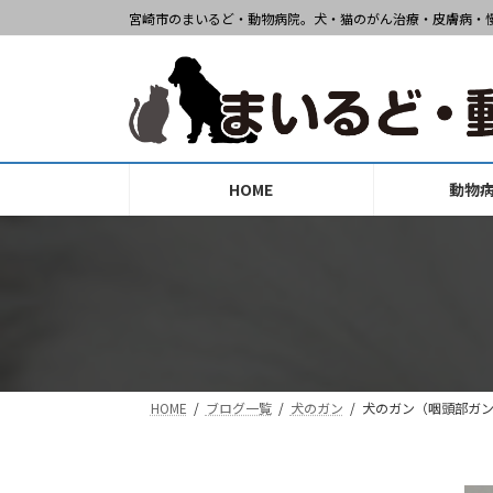
コ
ナ
宮崎市のまいるど・動物病院。犬・猫のがん治療・皮膚病・
ン
ビ
テ
ゲ
ン
ー
ツ
シ
へ
ョ
ス
ン
HOME
動物
キ
に
ッ
移
プ
動
HOME
ブログ一覧
犬のガン
犬のガン（咽頭部ガ