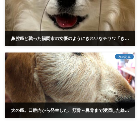
鼻腔癌と戦った福岡市の女優のようにきれいなチワワ「きなこちゃん」、10歳のリモート闘病診療記録です。 ブログに頑張っているワンちゃん、猫ちゃんがたくさんいるので、きなこちゃんも載せて欲しいとの依頼があったので、１年遡っての記録になります。
2025年10月19日
次の記事
犬の癌。口腔内から発生した、頬骨～鼻骨まで浸潤した線維肉腫を治療中です。ちょこ君 15歳 口内の腫瘍・・・やっと成長を止めれたのではないか
2025年10月26日