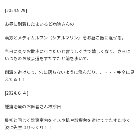
[2024.5.29]
お昼に到着したまいるど病院さんの
漢方とメディカルワン（シアルマリン）をお昼ご飯に混ぜる。
当日に久々お散歩に行きたいと言うしぐさで嬉しくなり、さらに
いつものお散歩道をすたすたと前を歩いて、
側溝を避けたり、穴に落ちないように飛んだり、、・・・完全に見
えてる！！
[2024.６.４]
腫瘍治療のお医者さん検診日
最初と同じく診察室内をイスや机や診察台を避けてすたすた歩く
姿に先生はびっくり！！