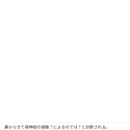
[2024.5.24]
かかりつけ医さんにて
目の簡単な検査
歩かせてみたり、光を当てたり。
見えてない。と診断
[2024.5.25]
MRI検査の病院にて目の検査
かかりつけ医さんと同じような検査。
長めにいろいろ試したが、やはり見えてない。
鼻からきて視神経の損傷？によるのでは？と診断される。