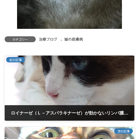
治療ブログ
、
猫の皮膚病
カテゴリー
前の記事
ロイナーゼ（Ｌ－アスパラキナーゼ）が効かないリンパ腫に罹ったイケメン白鵬君。 咽喉頭部リンパ腫 オリジナル処方薬とシアルマリンの併用治療を開始して２００日経過。 再発なし
2026年3月6日
次の記事