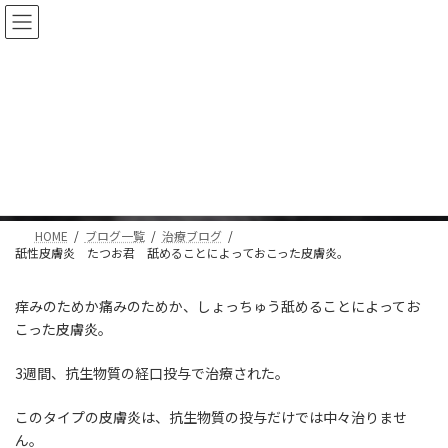
コ
ナ
ン
ビ
テ
ゲ
ン
ー
ツ
シ
へ
ョ
舐性皮膚炎 たつお君 舐める
ス
ン
キ
に
ことによっておこった皮膚炎。
ッ
移
プ
動
HOME
ブログ一覧
治療ブログ
舐性皮膚炎 たつお君 舐めることによっておこった皮膚炎。
痒みのためか痛みのためか、しょっちゅう舐めることによってお
こった皮膚炎。
3週間、抗生物質の経口投与で治療された。
このタイプの皮膚炎は、抗生物質の投与だけでは中々治りませ
ん。