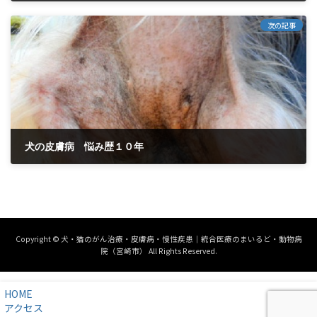
2015年7月9日
次の記事
犬の皮膚病 悩み歴１０年
2015年8月10日
Copyright © 犬・猫のがん治療・皮膚病・慢性疾患｜統合医療のまいるど・動物病
院（宮崎市） All Rights Reserved.
HOME
アクセス