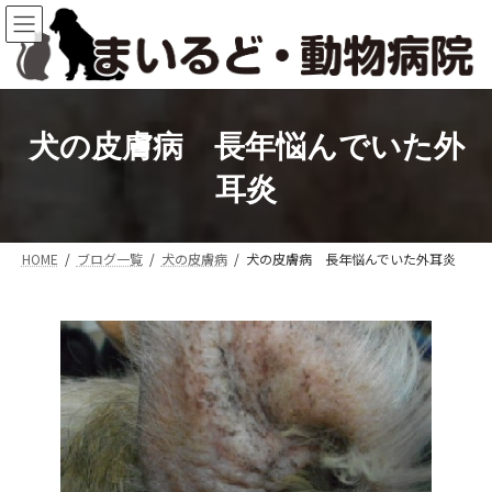
コ
ナ
ン
ビ
テ
ゲ
ン
ー
ツ
シ
へ
ョ
犬の皮膚病 長年悩んでいた外
ス
ン
キ
に
耳炎
ッ
移
プ
動
HOME
ブログ一覧
犬の皮膚病
犬の皮膚病 長年悩んでいた外耳炎