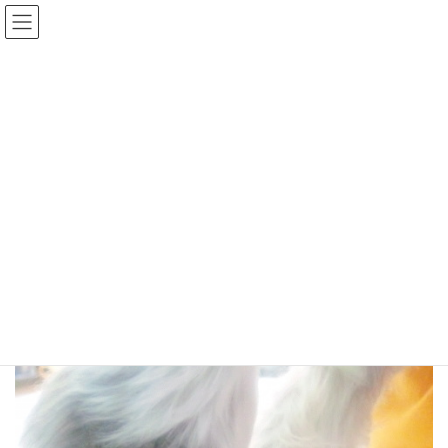
コ
ナ
ン
ビ
テ
ゲ
ン
ー
ツ
シ
へ
ョ
犬の皮膚病 ６年間、痒みと匂
ス
ン
キ
に
いに悩んでいました。Aちゃ
ッ
移
プ
動
ん ７歳
HOME
ブログ一覧
犬の皮膚病
犬の皮膚病 ６年間、痒みと匂いに悩んでいました。Aちゃん ７歳