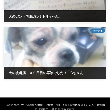
犬のガン（乳腺ガン）NNちゃん。
2014年9月9日
次の記事
犬の皮膚病 ４０日目の再診でした！ Cちゃん
2014年9月12日
Copyright © 犬・猫のがん治療・皮膚病・慢性疾患｜統合医療のまいるど・動物病
院（宮崎市） All Rights Reserved.