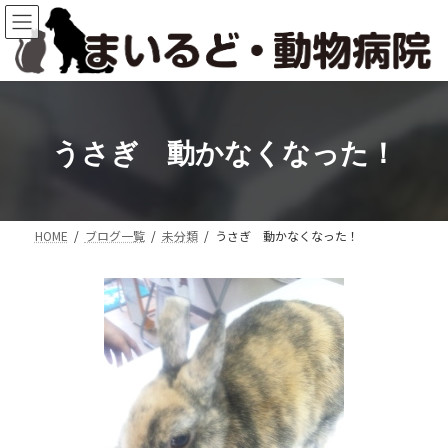
コ
ナ
ン
ビ
テ
ゲ
ン
ー
ツ
シ
へ
ョ
ス
ン
うさぎ 動かなくなった！
キ
に
ッ
移
プ
動
HOME
ブログ一覧
未分類
うさぎ 動かなくなった！