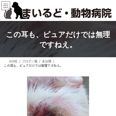
コ
ナ
ン
ビ
テ
ゲ
ン
ー
ツ
シ
へ
ョ
この耳も、ピュアだけでは無理
ス
ン
キ
に
ですねえ。
ッ
移
プ
動
HOME
ブログ一覧
未分類
この耳も、ピュアだけでは無理ですねえ。