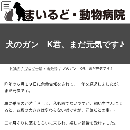
コ
ナ
ン
ビ
テ
ゲ
ン
ー
ツ
シ
へ
ョ
ス
ン
犬のガン K君、まだ元気です♪
キ
に
ッ
移
プ
動
HOME
ブログ一覧
未分類
犬のガン K君、まだ元気です♪
昨年の６月１９日に余命告知をされて、一年を経過しましたが、
まだ元気です。
車に乗るのが苦手らしく、私も診てないですが、飼い主さんによ
ると、お腹の大きさは変わらない様ですが、元気だとの事。。
三ヶ月ぶりに薬をもらいに来られ、嬉しい報告を受けました。