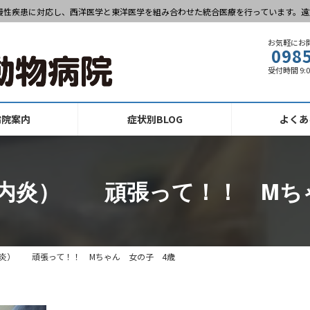
慢性疾患に対応し、西洋医学と東洋医学を組み合わせた統合医療を行っています。遠
お気軽にお
098
受付時間 9:
病院案内
症状別BLOG
よくあ
内炎） 頑張って！！ Mち
炎） 頑張って！！ Mちゃん 女の子 4歳