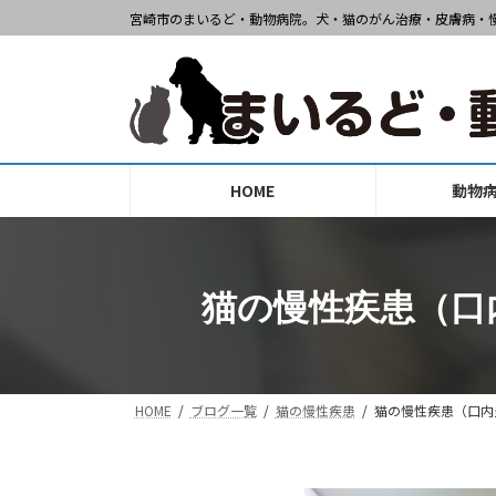
コ
ナ
宮崎市のまいるど・動物病院。犬・猫のがん治療・皮膚病・
ン
ビ
テ
ゲ
ン
ー
ツ
シ
へ
ョ
ス
ン
HOME
動物
キ
に
ッ
移
プ
動
猫の慢性疾患（口
HOME
ブログ一覧
猫の慢性疾患
猫の慢性疾患（口内