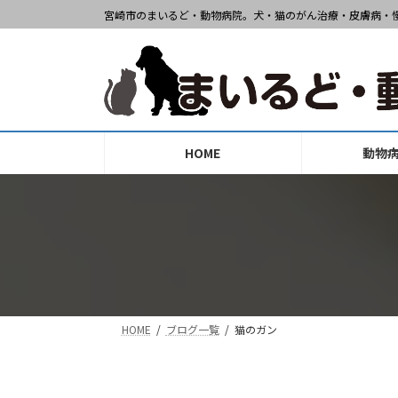
コ
ナ
宮崎市のまいるど・動物病院。犬・猫のがん治療・皮膚病・
ン
ビ
テ
ゲ
ン
ー
ツ
シ
へ
ョ
ス
ン
HOME
動物
キ
に
ッ
移
プ
動
HOME
ブログ一覧
猫のガン