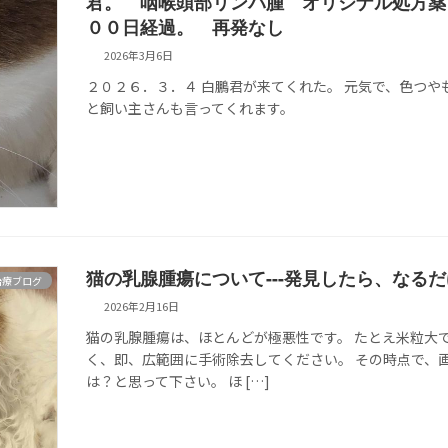
君。 咽喉頭部リンパ腫 オリジナル処方薬
００日経過。 再発なし
2026年3月6日
２０２６．３．４ 白鵬君が来てくれた。 元気で、色つや
と飼い主さんも言ってくれます。
猫の乳腺腫瘍について---発見したら、なる
治療ブログ
2026年2月16日
猫の乳腺腫瘍は、ほとんどが極悪性です。 たとえ米粒大
く、即、広範囲に手術除去してください。 その時点で、
は？と思って下さい。 ほ […]