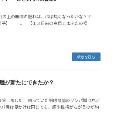
れと目の上の眼瞼の腫れは、ほぼ無くなったかな？？
様子】 ↓ 【１３日前の右目上まぶたの様
続きを読む
腫が新たにできたか？
来院しました。 患っていた咽喉頭部のリンパ腫は見え
ンパ腫は見かけは同じでも、顔や性格がちがうのが約