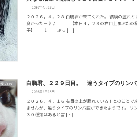
2026年4月28日
２０２６，４，２８ 白鵬君が来てくれた。 結膜の腫
良かったー♪♪ 【本日４，２８の右目上まぶたの
子】 ↓ ぷっ […]
白鵬君、２２９日目。 違うタイプのリンパ
治療ブログ
2026年4月15日
２０２６，４，１６ 右目の上が腫れている！とのことで
ませんが、違うタイプのリンパ腫ができたようです。 リ
３０種類はあると言 […]