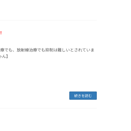
!
治療でも、放射線治療でも抑制は難しいとされていま
 【マメちゃん】
続きを読む