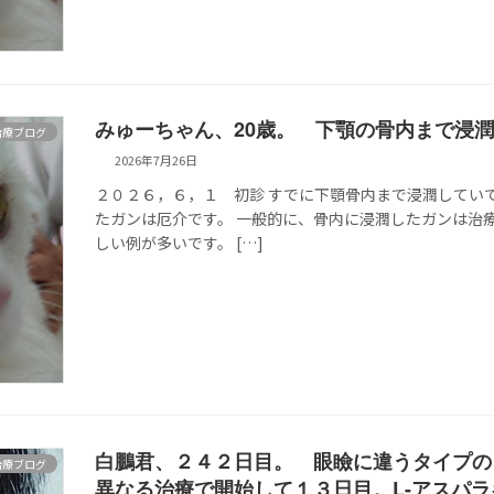
みゅーちゃん、20歳。 下顎の骨内まで浸
治療ブログ
2026年7月26日
２０２６，６，１ 初診 すでに下顎骨内まで浸潤してい
たガンは厄介です。 一般的に、骨内に浸潤したガンは治
しい例が多いです。 […]
白鵬君、２４２日目。 眼瞼に違うタイプの
治療ブログ
異なる治療で開始して１３日目。L-アスパ