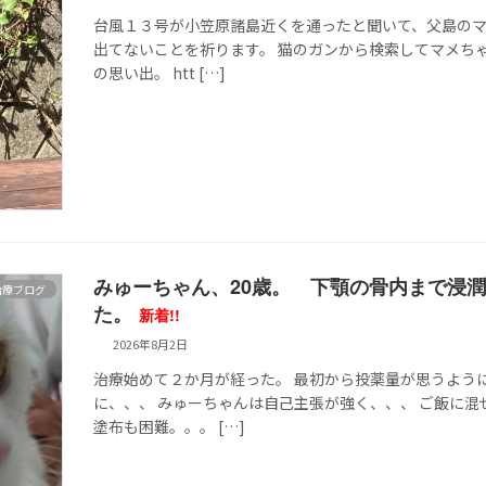
台風１３号が小笠原諸島近くを通ったと聞いて、父島のマ
出てないことを祈ります。 猫のガンから検索してマメち
の思い出。 htt […]
みゅーちゃん、20歳。 下顎の骨内まで浸
治療ブログ
た。
新着!!
2026年8月2日
治療始めて２か月が経った。 最初から投薬量が思うよう
に、、、 みゅーちゃんは自己主張が強く、、、 ご飯に
塗布も困難。。。 […]