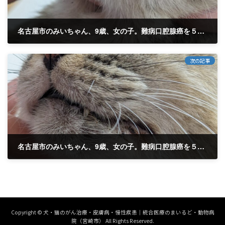
名古屋市のみいちゃん、9歳、女の子。難病口腔腺癌を５月１０日からリモートで治療中です。治療開始して１２日経過
2025年6月17日
次の記事
名古屋市のみいちゃん、9歳、女の子。難病口腔腺癌を５月１０日からリモートで治療中です。治療開始して５３日経過。 良い経過です。
2025年7月2日
Copyright © 犬・猫のがん治療・皮膚病・慢性疾患｜統合医療のまいるど・動物病
院（宮崎市） All Rights Reserved.