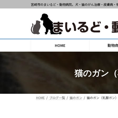
コ
ナ
宮崎市のまいるど・動物病院。犬・猫のがん治療・皮膚病・
ン
ビ
テ
ゲ
ン
ー
ツ
シ
へ
ョ
ス
ン
HOME
動物
キ
に
ッ
移
プ
動
猫のガン
HOME
ブログ一覧
猫のガン
猫のガン（乳腺ガ