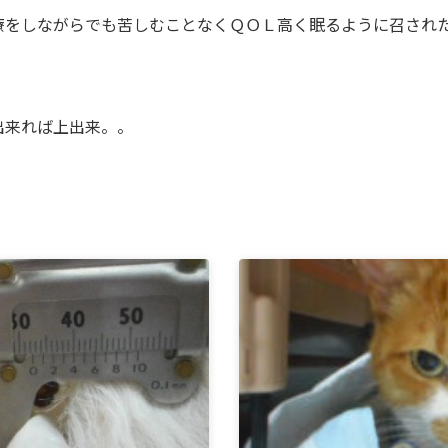
療をしながらでも苦しむことなくＱＯＬ高く眠るように召され
出来れば上出来。。