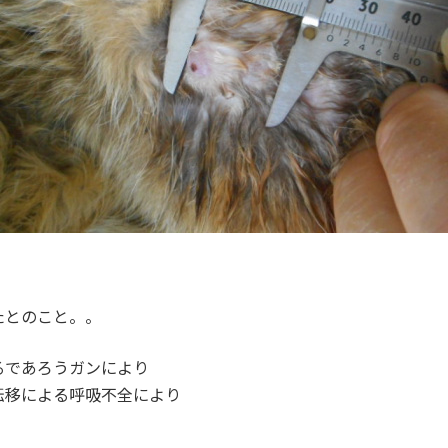
たとのこと。。
るであろうガンにより
転移による呼吸不全により