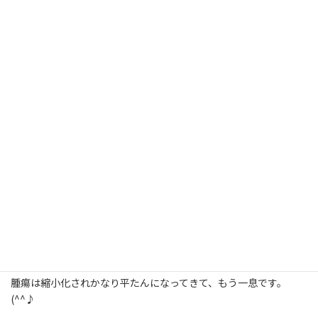
しゅん君はそれはさせてくれません(´;ω;｀)
今日 ２０２３，９，２８の写真 ↓
腫瘍は縮小化されかなり平たんになってきて、もう一息です。
(^^♪