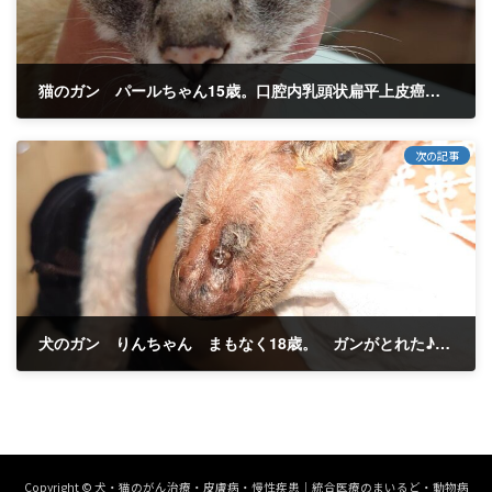
猫のガン パールちゃん15歳。口腔内乳頭状扁平上皮癌。 治療経過４か月目。本当に小さくなった♪♪(^^)/
2023年9月20日
次の記事
犬のガン りんちゃん まもなく18歳。 ガンがとれた♪♪完治。 ２か月経過
2023年10月9日
Copyright © 犬・猫のがん治療・皮膚病・慢性疾患｜統合医療のまいるど・動物病