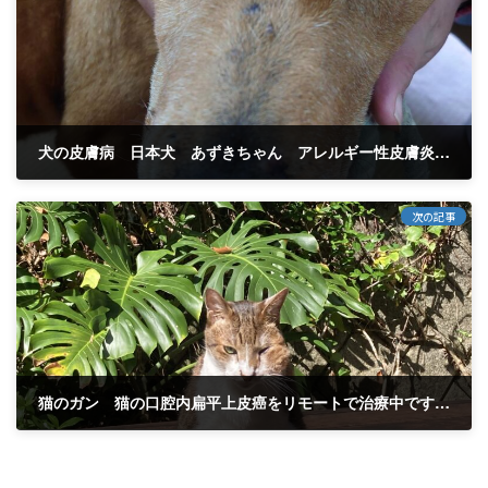
犬の皮膚病 日本犬 あずきちゃん アレルギー性皮膚炎 ２か月過ぎた 経過報告
2024年5月7日
次の記事
猫のガン 猫の口腔内扁平上皮癌をリモートで治療中です。父島のマメちゃん 14歳。治療開始して８日経過。快方方向に向かっている♪ ❷
2024年5月14日