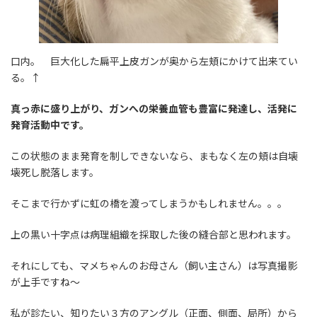
口内。 巨大化した扁平上皮ガンが奥から左頬にかけて出来てい
る。↑
真っ赤に盛り上がり、ガンへの栄養血管も豊富に発達し、活発に
発育活動中です。
この状態のまま発育を制しできないなら、まもなく左の頬は自壊
壊死し脱落します。
そこまで行かずに虹の橋を渡ってしまうかもしれません。。。
上の黒い十字点は病理組織を採取した後の縫合部と思われます。
それにしても、マメちゃんのお母さん（飼い主さん）は写真撮影
が上手ですね～
私が診たい、知りたい３方のアングル（正面、側面、局所）から