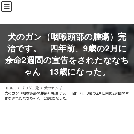
コ
ナ
ン
ビ
テ
ゲ
ン
ー
ツ
シ
へ
ョ
犬のガン（咽喉頭部の腫瘍）完
ス
ン
キ
に
治です。 四年前、9歳の2月に
ッ
移
プ
動
余命2週間の宣告をされたななち
ゃん 13歳になった。
HOME
ブログ一覧
犬のガン
犬のガン（咽喉頭部の腫瘍）完治です。 四年前、9歳の2月に余命2週間の宣
告をされたななちゃん 13歳になった。