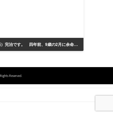
犬のガン（咽喉頭部の腫瘍）完治です。 四年前、9歳の2月に余命2週間の宣告をされたななちゃん 13歳になった。
 Reserved.