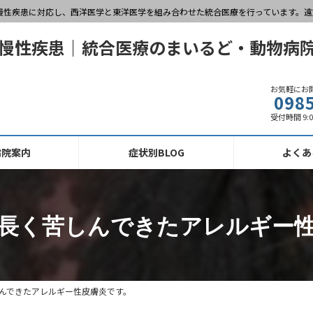
慢性疾患に対応し、西洋医学と東洋医学を組み合わせた統合医療を行っています。遠
お気軽にお
098
受付時間 9:
病院案内
症状別BLOG
よくあ
長く苦しんできたアレルギー
んできたアレルギー性皮膚炎です。