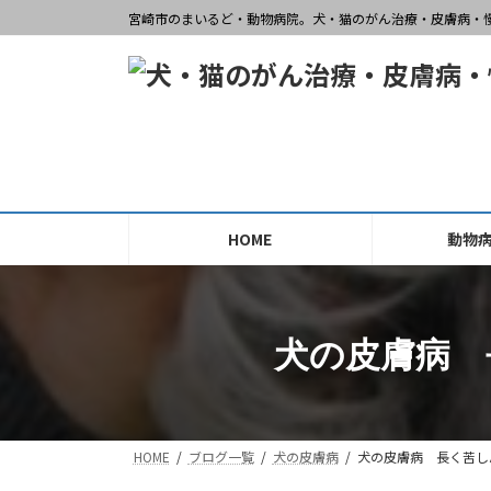
コ
ナ
宮崎市のまいるど・動物病院。犬・猫のがん治療・皮膚病・
ン
ビ
テ
ゲ
ン
ー
ツ
シ
へ
ョ
ス
ン
キ
に
ッ
移
HOME
動物
プ
動
犬の皮膚病 
HOME
ブログ一覧
犬の皮膚病
犬の皮膚病 長く苦し