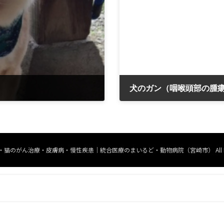
2019年5月6日
 © 犬・猫のがん治療・皮膚病・慢性疾患｜統合医療のまいるど・動物病院（宮崎市） All Rights