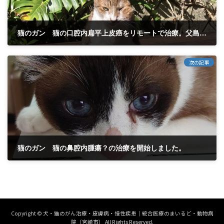
猫のガン 猫の口腔内扁平上皮癌をリモートで治療。父島のマメちゃん。 口腔内扁平上皮癌は抑制できます。
2024年10月11日
次の記事
猫のガン 猫の鼻腔内腫瘍？の治療を開始しました。
2024年11月9日
Copyright © 犬・猫のがん治療・皮膚病・慢性疾患｜統合医療のまいるど・動物病
院（宮崎市） All Rights Reserved.