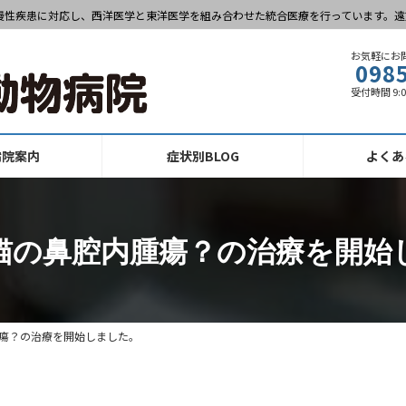
慢性疾患に対応し、西洋医学と東洋医学を組み合わせた統合医療を行っています。遠
お気軽にお
098
受付時間 9:
病院案内
症状別BLOG
よくあ
猫の鼻腔内腫瘍？の治療を開
腫瘍？の治療を開始しました。