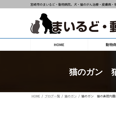
コ
ナ
宮崎市のまいるど・動物病院。犬・猫のがん治療・皮膚病・
ン
ビ
テ
ゲ
ン
ー
ツ
シ
へ
ョ
ス
ン
HOME
動物
キ
に
ッ
移
プ
動
猫のガン 
HOME
ブログ一覧
猫のガン
猫のガン 猫の鼻腔内