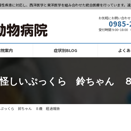
慢性疾患に対応し、西洋医学と東洋医学を組み合わせた統合医療を行っています。遠
お気軽にお問い合わせ
0985-
受付時間 9:00~18:0
病院案内
症状別BLOG
よくあ
怪しいぷっくら 鈴ちゃん 
いぷっくら 鈴ちゃん ８歳 経過報告