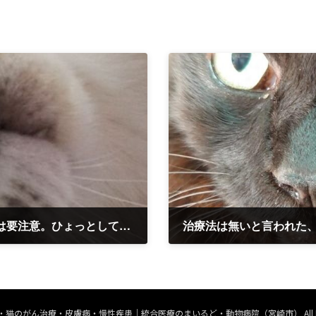
猫のガン 口の中や口唇にできたぷっくらは要注意。ひょっとして癌では？と疑うべきです。 鈴ちゃん、8歳
治療法は無いと言われた
2025年3月29日
 © 犬・猫のがん治療・皮膚病・慢性疾患｜統合医療のまいるど・動物病院（宮崎市） All Rights