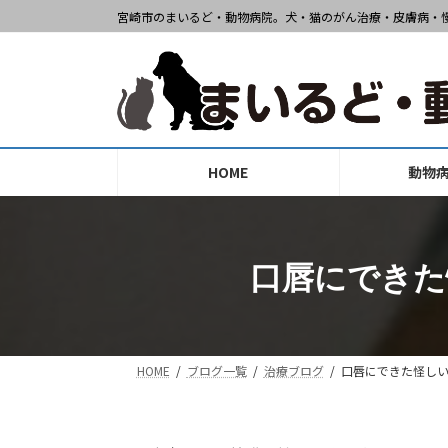
コ
ナ
宮崎市のまいるど・動物病院。犬・猫のがん治療・皮膚病・
ン
ビ
テ
ゲ
ン
ー
ツ
シ
へ
ョ
ス
ン
HOME
動物
キ
に
ッ
移
プ
動
口唇にできた
HOME
ブログ一覧
治療ブログ
口唇にできた怪し