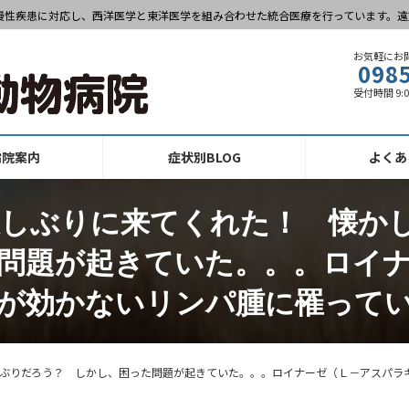
慢性疾患に対応し、西洋医学と東洋医学を組み合わせた統合医療を行っています。遠
お気軽にお
098
受付時間 9:
病院案内
症状別BLOG
よくあ
しぶりに来てくれた！ 懐かし
問題が起きていた。。。ロイ
が効かないリンパ腫に罹って
日ぶりだろう？ しかし、困った問題が起きていた。。。ロイナーゼ（Ｌ－アスパラ