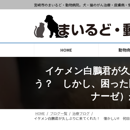
コ
ナ
宮崎市のまいるど・動物病院。犬・猫のがん治療・皮膚病・
ン
ビ
テ
ゲ
ン
ー
ツ
シ
へ
ョ
ス
ン
HOME
動物
キ
に
ッ
移
プ
動
イケメン白鵬君が久
う？ しかし、困った
ナーゼ）
HOME
ブログ一覧
治療ブログ
イケメン白鵬君が久しぶりに来てくれた！ 懐かしい!! 何