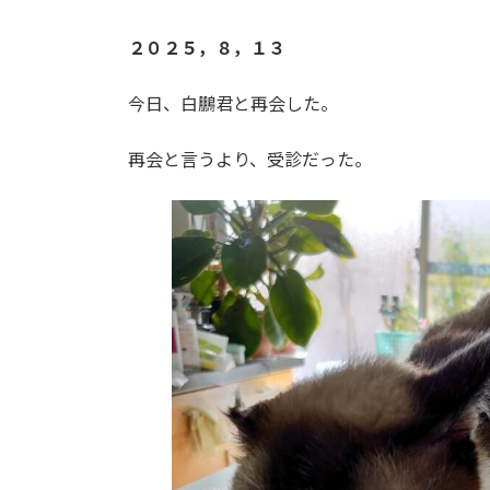
２０２５，８，１３
今日、白鵬君と再会した。
再会と言うより、受診だった。