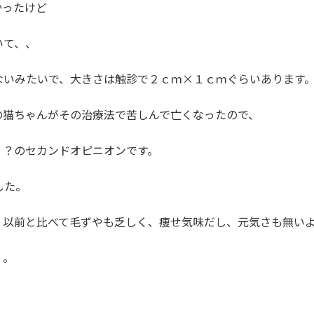
かったけど
いて、、
ないみたいで、大きさは触診で２ｃｍ×１ｃｍぐらいあります
の猫ちゃんがその治療法で苦しんで亡くなったので、
？？のセカンドオピニオンです。
した。
、以前と比べて毛ずやも乏しく、痩せ気味だし、元気さも無い
。。