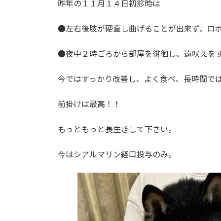
昨年の１１月１４日初診時は
●左右後肢が硬直し曲げることが出来ず、ロ
●夜中２時ごろから部屋を徘徊し、遠吠えを
今ではすっかり改善し、よく食べ、長時間で
前掛けは最高！！
もっともっと長生きして下さい。
今はシアルマリン経口投与のみ。