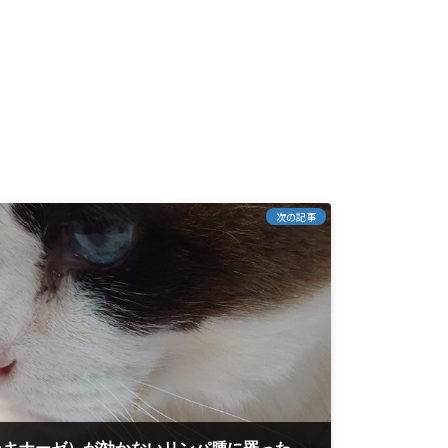
次の記事
ロイナーゼ（Ｌ－アスパラキナーゼ）が効かないリンパ腫に罹ったイケメン白鵬君。 咽喉頭部リンパ腫 オリジナル処方薬とシアルマリンの併用治療を開始して２００日経過。 再発なし