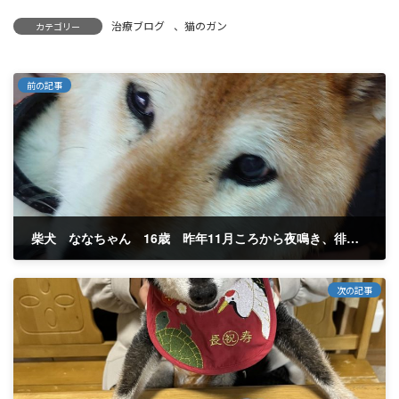
治療ブログ
、
猫のガン
カテゴリー
前の記事
柴犬 ななちゃん 16歳 昨年11月ころから夜鳴き、徘徊行動。 認知症？
2026年2月12日
次の記事