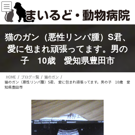
コ
ナ
ン
ビ
テ
ゲ
ン
ー
ツ
シ
へ
ョ
猫のガン（悪性リンパ腫）S君、
ス
ン
キ
に
愛に包まれ頑張ってます。男の
ッ
移
プ
動
子 10歳 愛知県豊田市
HOME
ブログ一覧
猫のガン
猫のガン（悪性リンパ腫）S君、 愛に包まれ頑張ってます。男の子 10歳 愛
知県豊田市