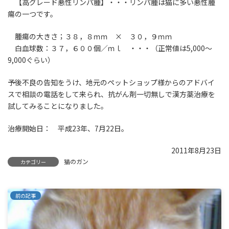
【高グレード悪性リンパ腫】・・・リンパ腫は猫に多い悪性腫
瘍の一つです。
腫瘍の大きさ；３８，８ｍｍ × ３０，９ｍｍ
白血球数：３７，６００個／ｍｌ ・・・（正常値は5,000～
9,000ぐらい）
予後不良の告知をうけ、地元のペットショップ様からのアドバイ
スで相談の電話をして来られ、抗がん剤一切無しで漢方薬治療を
試してみることになりました。
治療開始日： 平成23年、7月22日。
2011年8月23日
猫のガン
カテゴリー
前の記事