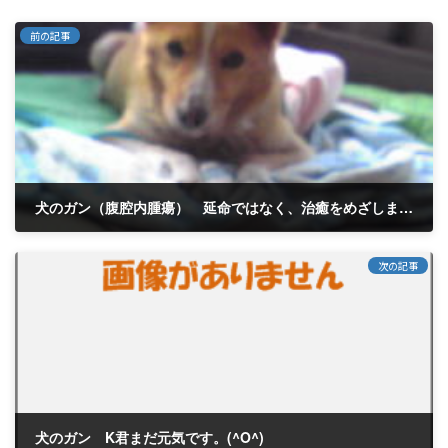
前の記事
犬のガン（腹腔内腫瘍） 延命ではなく、治癒をめざします！K君 男の子 7歳
2010年11月13日
次の記事
犬のガン K君まだ元気です。(^O^)