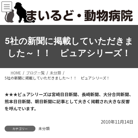
コ
ナ
ン
ビ
テ
ゲ
ン
ー
ツ
シ
へ
ョ
5社の新聞に掲載していただきま
ス
ン
キ
に
した～！！ ピュアシリーズ！
ッ
移
プ
動
HOME
ブログ一覧
未分類
5社の新聞に掲載していただきました～！！ ピュアシリーズ！
★★★ピュアシリーズは宮崎日日新聞、長崎新聞、大分合同新聞、
熊本日日新聞、朝日新聞に記事として大きく掲載され大きな反響
を呼んでいます。
2010年11月14日
未分類
カテゴリー