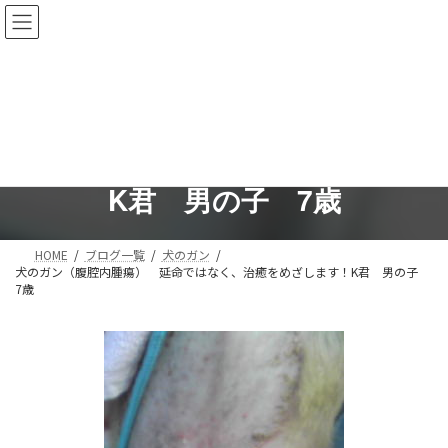
コ
ナ
ン
ビ
テ
ゲ
ン
ー
ツ
シ
へ
ョ
犬のガン（腹腔内腫瘍） 延命
ス
ン
キ
に
ではなく、治癒をめざします！
ッ
移
プ
動
K君 男の子 7歳
HOME
ブログ一覧
犬のガン
犬のガン（腹腔内腫瘍） 延命ではなく、治癒をめざします！K君 男の子
7歳