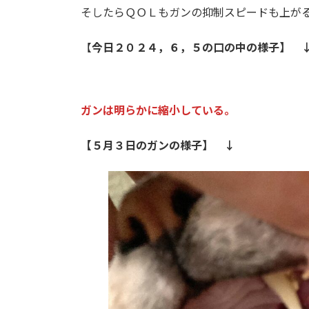
そしたらＱＯＬもガンの抑制スピードも上が
【
今日２０２４，６，５の口の中の様子】 
ガンは明らかに縮小している。
【５月３日のガンの様子】 ↓