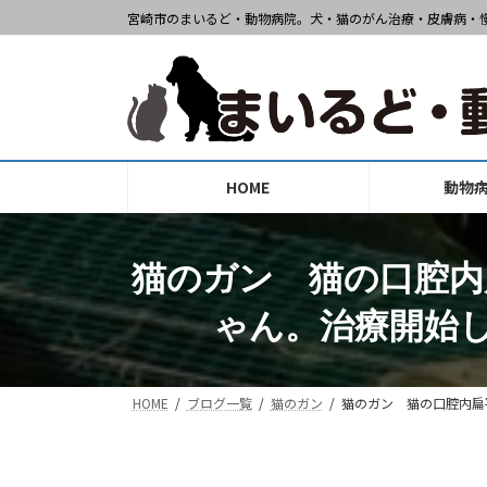
コ
ナ
宮崎市のまいるど・動物病院。犬・猫のがん治療・皮膚病・
ン
ビ
テ
ゲ
ン
ー
ツ
シ
へ
ョ
ス
ン
HOME
動物
キ
に
ッ
移
プ
動
猫のガン 猫の口腔内
ゃん。治療開始
HOME
ブログ一覧
猫のガン
猫のガン 猫の口腔内扁