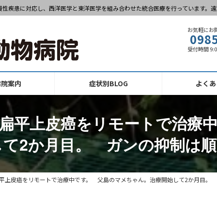
慢性疾患に対応し、西洋医学と東洋医学を組み合わせた統合医療を行っています。遠
お気軽にお
098
受付時間 9:
病院案内
症状別BLOG
よくあ
扁平上皮癌をリモートで治療
して2か月目。 ガンの抑制は順
平上皮癌をリモートで治療中です。 父島のマメちゃん。治療開始して2か月目。