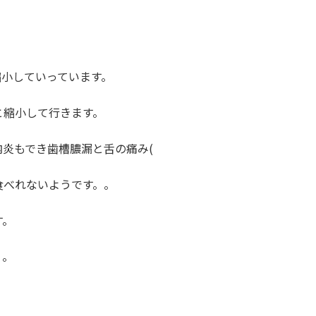
縮小していっています。
と縮小して行きます。
炎もでき歯槽膿漏と舌の痛み(
食べれないようです。。
す。
。。