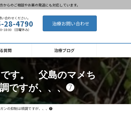
方からのご相談やお薬の発送にも対応しています。
問い合わせください。
5-28-4790
治療お問い合わせ
00~18:00 （日曜休み）
る質問
治療ブログ
中です。 父島のマメち
調ですが、、、➐
 ガンの抑制は順調ですが、、、➐