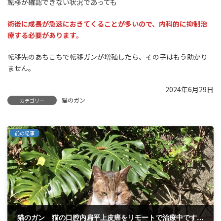
転移が確認できない状況であっても
術後に成長が急速におきてくることが多いので、内科的に抑制治
療する必要があります。
転移先のあちこちで転移ガンが増殖したら、その子はもう助かり
ません。
2024年6月29日
猫のガン
カテゴリー
前の記事
猫のガン 猫の口腔内扁平上皮癌をリモートで治療中です。 父島のマメちゃん。治療開始して2か月目。 ガンの抑制は順調ですが、、、➐