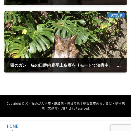
2024年6月5日
次の記事
猫のガン 猫の口腔内扁平上皮癌をリモートで治療中。 父島のマメちゃん。治療開始して３か月経過。❽
2024年7月3日
Copyright © 犬・猫のがん治療・皮膚病・慢性疾患｜統合医療のまいるど・動物病
院（宮崎市） All Rights Reserved.
HOME