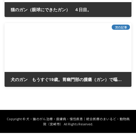
猫のガン（眼球にできたガン） ４日目。
2018年12月10日
次の記事
犬のガン もうすぐ19歳。胃幽門部の腫瘍（ガン）で嘔吐を繰り返していました。
2018年12月23日
Copyright © 犬・猫のがん治療・皮膚病・慢性疾患｜統合医療のまいるど・動物病
院（宮崎市） All Rights Reserved.