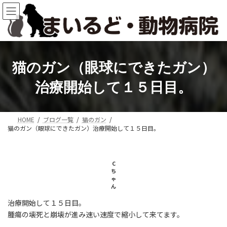
コ
ナ
ン
ビ
テ
ゲ
ン
ー
ツ
シ
へ
ョ
猫のガン（眼球にできたガン）
ス
ン
キ
に
治療開始して１５日目。
ッ
移
プ
動
HOME
ブログ一覧
猫のガン
猫のガン（眼球にできたガン）治療開始して１５日目。
C
ち
ゃ
ん
治療開始して１５日目。
腫瘍の壊死と崩壊が進み速い速度で縮小して来てます。