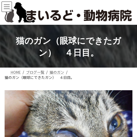
コ
ナ
ン
ビ
テ
ゲ
ン
ー
ツ
シ
へ
ョ
猫のガン（眼球にできたガ
ス
ン
キ
に
ン） ４日目。
ッ
移
プ
動
HOME
ブログ一覧
猫のガン
猫のガン（眼球にできたガン） ４日目。